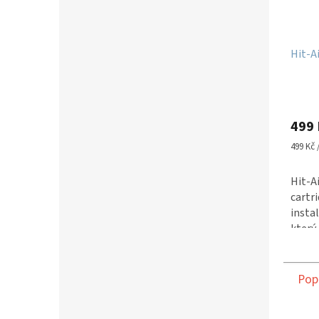
Hit-A
499 
Měrná
499 Kč /
cena:
Hit-A
cartr
instal
který
nebo 
vystř
jednod
Pop