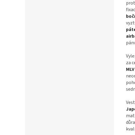
pro
fixa
bočn
vyz
pát
air
pánv
Vyl
za c
MLV
neom
poho
sedn
Ves
Jap
mate
důra
kvali