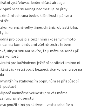
ikátní vystřelovací bederní část airbagu
klopný bederní airbag neomezuje za jízdy
ximální ochrana beder, klíční kosti, pánve a
strče
zkonkurenčně velký límec chránící oblasti krku,
tylku
odná pro použití s textilními i koženými moto
ndami a kombinézami včetně těch s hrbem
hká, díky střihu ani nevíte, že ji máte na sobě i při
šší rychlosti
vinutá pro každodenní ježdění na silnici i mimo ni
ská si vás - vetší pocit bezpečí, více koncentrace na
zdu
ky vnitřním stahovacím popruhům se přizpůsobí
ší postavě
případě nadměrné velikosti pro vás máme
zšiřující příslušenství
ovu použitelná po aktivaci – vestu zabalíte a