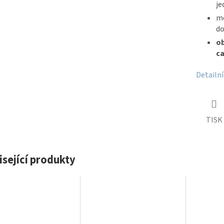
je
me
do
ob
ca
Detailn
TISK
isející produkty