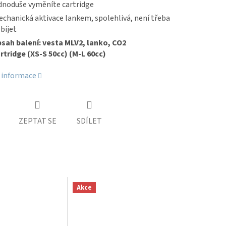
dnoduše vyměníte cartridge
chanická aktivace lankem, spolehlivá, není třeba
bíjet
sah balení: vesta MLV2, lanko, CO2
rtridge
(XS-S 50cc) (M-L 60cc)
í informace
ZEPTAT SE
SDÍLET
Akce