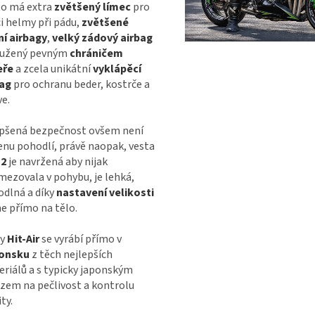
to má extra
zvětšený límec
pro
ci helmy při pádu,
zvětšené
í airbagy
,
velký zádový airbag
tužený pevným
chráničem
eře
a zcela unikátní
vyklápěcí
bag
pro ochranu beder, kostrče a
e.
epšená bezpečnost ovšem není
enu pohodlí, právě naopak, vesta
 2
je navržená aby nijak
ezovala v pohybu, je lehká,
dlná a díky
nastavení velikosti
e přímo na tělo.
ty
Hit-Air
se vyrábí přímo v
onsku
z těch nejlepších
riálů a s typicky japonským
zem na pečlivost a kontrolu
ty.