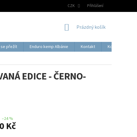
CZK
Přihlášení
NÁKUPNÍ
Prázdný košík
KOŠÍK
se přežít
Enduro kemp Albánie
Kontakt
Kontaktní formu
VANÁ EDICE - ČERNO-
–24 %
0 Kč