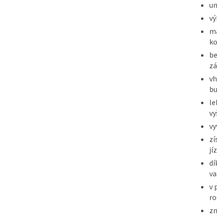
un
vý
ma
ko
be
zá
vh
bu
le
vy
vy
zí
jí
dí
va
v 
ro
zn