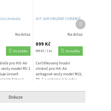
oční chrániče
HIT-AIR HRUDNÍ CHRÁNIČ
Další
produkt
Na dotaz
Na dotaz
é
Průměrné
í
hodnocení
899 Kč
produktu
Měrná
Do košíku
899 Kč / 1 ks
Do košíku
je
cena:
5,0
z
ániče pro Hit-Air
Certifikovaný hrudní
5
 vesty model RS-1
chránič pro Hit-Air
.
hvězdiček.
šuje úroveň
airbagové vesty model MLV,
olních žeber k
RS-1 a airbagové bundy​​​​​​​ v
připevňuje přímo
případě pádu zmenšuje
ací pásy na boku a
riziko zlomení žeber nebo
i...
poranění...
Diskuze