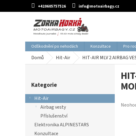
Přejít
+420605757526
info@motoairbagy.cz
na
obsah
Odškodnění po nehodách
Konzultace
Pro ro
Domů
Hit-Air
HIT-AIR MLV 2 AIRBAG V
P
HIT
o
Přeskočit
s
MO
Kategorie
kategorie
t
r
Hit-Air
a
Průmě
Neoho
Airbag vesty
n
hodnoc
Příslušenství
n
produk
í
Elektronika ALPINESTARS
je
0,0
p
Konzultace