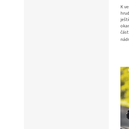
K ve
hrud
ješt
oka
část
nádr