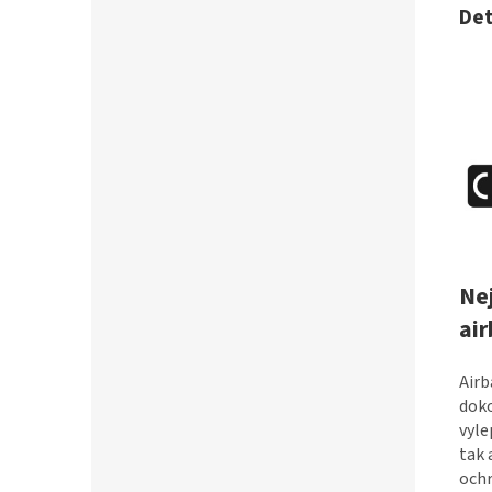
Det
Ne
ai
Airb
doko
vyle
tak 
ochr