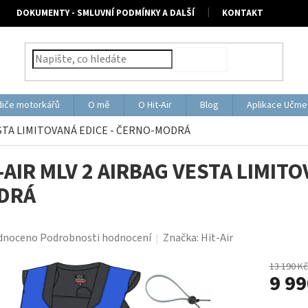
DOKUMENTY - SMLUVNÍ PODMÍNKY A DALŠÍ
KONTAKT
HLEDAT
diče motorkářů
O mě
O Hit-Air
Blog
Aplikace Učme 
ESTA LIMITOVANÁ EDICE - ČERNO-MODRÁ
-AIR MLV 2 AIRBAG VESTA LIMITO
DRÁ
rné
dnoceno
Podrobnosti hodnocení
Značka:
Hit-Air
ení
tu
13 190 Kč
9 99