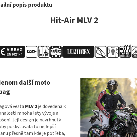
ailní popis produktu
Hit-Air MLV 2
jenom další moto
rbag
agová vesta
MLV 2
je dovedena k
nalosti mnoha lety vývoje a
pšení. Její design je navrhnutý
aby poskytovala tu nejlepší
anu přesně tam kde je potřeba,