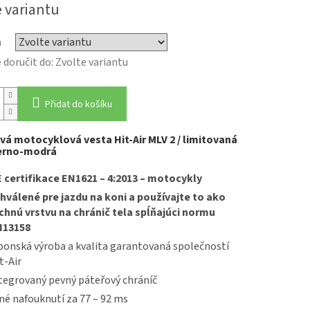
e variantu
a
doručit do:
Zvolte variantu
Přidat do košíku
ová motocyklová vesta
Hit-Air
MLV 2 / limitovaná
erno-
modrá
 certifikace EN1621 – 4:2013 – motocykly
hválené pre jazdu na koni a používajte to ako
chnú vrstvu na chránič tela spĺňajúci normu
N13158
ponská výroba a kvalita garantovaná společností
t-Air
tegrovaný pevný páteřový chráníč
né nafouknutí za 77 – 92 ms