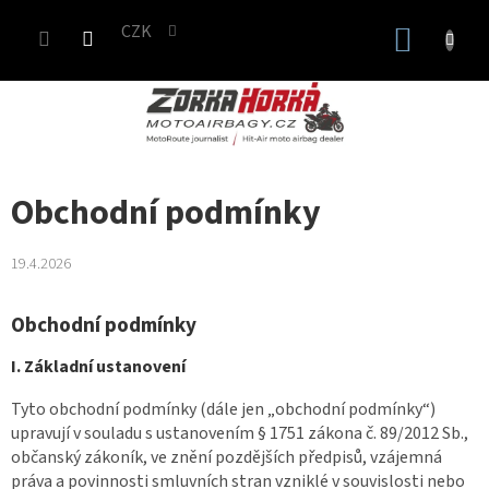
Přejít
CZK
na
NÁKUP
obsah
KOŠÍK
Obchodní podmínky
19.4.2026
Obchodní podmínky
I. Základní ustanovení
Tyto obchodní podmínky (dále jen „obchodní podmínky“)
upravují v souladu s ustanovením § 1751 zákona č. 89/2012 Sb.,
občanský zákoník, ve znění pozdějších předpisů, vzájemná
práva a povinnosti smluvních stran vzniklé v souvislosti nebo