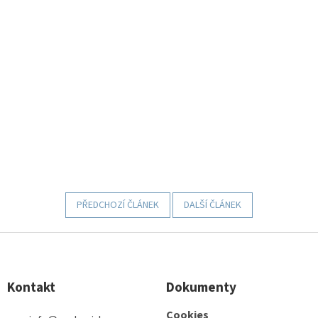
PŘEDCHOZÍ ČLÁNEK
DALŠÍ ČLÁNEK
Z
á
p
Kontakt
Dokumenty
a
t
Cookies