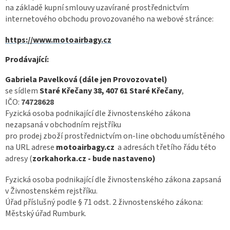
na základě kupní smlouvy uzavírané prostřednictvím
internetového obchodu provozovaného na webové stránce:
https://www.motoairbagy.cz
Prodávající:
Gabriela Pavelková (dále jen Provozovatel)
se sídlem
Staré Křečany 38, 407 61 Staré Křečany
,
IČO:
74728628
Fyzická osoba podnikající dle živnostenského zákona
nezapsaná v obchodním rejstříku
pro prodej zboží prostřednictvím on-line obchodu umístěného
na URL adrese
motoairbagy.cz
a adresách třetího řádu této
adresy (
zorkahorka.cz - bude nastaveno)
Fyzická osoba podnikající dle živnostenského zákona zapsaná
v Živnostenském rejstříku.
Úřad příslušný podle § 71 odst. 2 živnostenského zákona:
Městský úřad Rumburk.