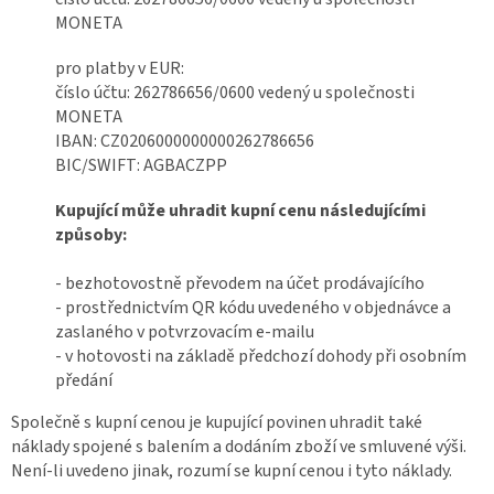
MONETA
pro platby v EUR:
číslo účtu: 262786656/0600 vedený u společnosti
MONETA
IBAN: CZ0206000000000262786656
BIC/SWIFT: AGBACZPP
Kupující může uhradit kupní cenu následujícími
způsoby:
- bezhotovostně převodem na účet prodávajícího
- prostřednictvím QR kódu uvedeného v objednávce a
zaslaného v potvrzovacím e-mailu
- v hotovosti na základě předchozí dohody při osobním
předání
Společně s kupní cenou je kupující povinen uhradit také
náklady spojené s balením a dodáním zboží ve smluvené výši.
Není-li uvedeno jinak, rozumí se kupní cenou i tyto náklady.