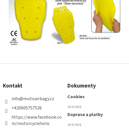
Z
á
p
Kontakt
Dokumenty
a
t
Cookies
info
@
motoairbagy.cz
í
18.4.2026
+420605757526
Doprava a platby
https://www.facebook.co
m/motorcycleholic
19.4.2026