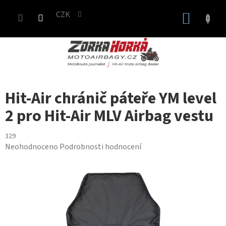
Přejít
CZK
na
NÁKUP
obsah
KOŠÍK
Hit-Air chránič páteře YM level
2 pro Hit-Air MLV Airbag vestu
329
Průměrné
Neohodnoceno
Podrobnosti hodnocení
hodnocení
produktu
je
0,0
z
5
hvězdiček.