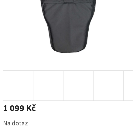
1 099 Kč
Měrná
Na dotaz
cena: