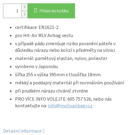
Přidat do košíku
certifikace: EN1621-2
pro Hit-Air MLV Airbag vestu
v případě pádu zmenšuje riziko poranění páteře v
důsledku nárazu nebo kolizí s předměty na silnici
materiál: pamětový elastan, nylon, poliester
vyrobeno v Japonsku
šířka 255 x výška 395mm x tloušťka 18mm
měkký a poddajný materilál při normálním používání
při prudkém nárazu chránič ztvrdne
PRO VÍCE INFO VOLEJTE: 605 757 526, nebo nás
kontaktujte na:
info@motoairbagy.cz
Detailní informace