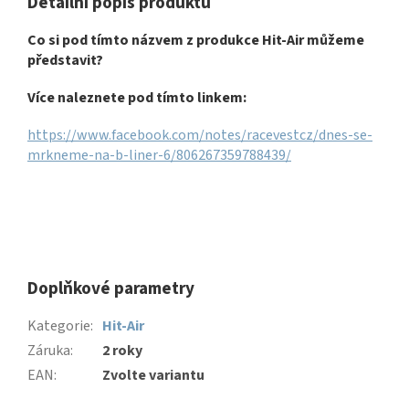
Detailní popis produktu
Co si pod tímto názvem z produkce Hit-Air můžeme
představit?
Více naleznete pod tímto linkem:
https://www.facebook.com/notes/racevestcz/dnes-se-
mrkneme-na-b-liner-6/806267359788439/
Doplňkové parametry
Kategorie
:
Hit-Air
Záruka
:
2 roky
EAN
:
Zvolte variantu