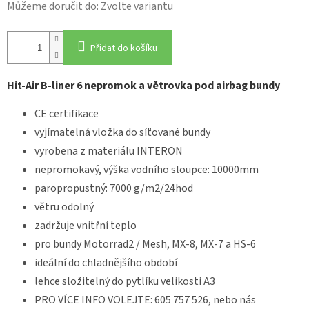
Můžeme doručit do:
Zvolte variantu
Přidat do košíku
Hit-Air B-liner 6 nepromok a větrovka pod airbag bundy
CE certifikace
vyjímatelná vložka do síťované bundy
vyrobena z materiálu INTERON
nepromokavý, výška vodního sloupce: 10000mm
paropropustný: 7000 g/m2/24hod
větru odolný
zadržuje vnitřní teplo
pro bundy Motorrad2 / Mesh, MX-8, MX-7 a HS-6
ideální do chladnějšího období
lehce složitelný do pytlíku velikosti A3
PRO VÍCE INFO VOLEJTE: 605 757 526, nebo nás