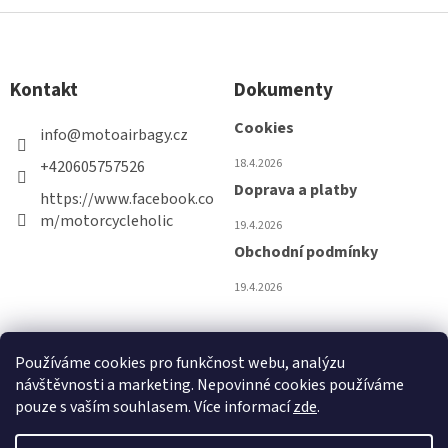
Z
á
p
Kontakt
Dokumenty
a
t
Cookies
info
@
motoairbagy.cz
í
18.4.2026
+420605757526
Doprava a platby
https://www.facebook.co
m/motorcycleholic
19.4.2026
Obchodní podmínky
19.4.2026
Používáme cookies pro funkčnost webu, analýzu
návštěvnosti a marketing. Nepovinné cookies používáme
pouze s vaším souhlasem. Více informací
zde
.