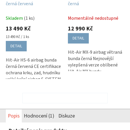
černá červená
černá
Skladem
(1 ks)
Momentálně nedostupné
13 490 Kč
12 990 Kč
Měrná
13 490 Kč / 1 ks
DETAIL
cena:
DETAIL
Hit-Air MX-9 airbag větraná
bunda černá Nejnovější
Hit-Air HS-6 airbag bunda
vylepšená verze oblíbené
černá červená CE certifikace
Hit-Air MX bundy
ochrana krku, zad, hrudníku
Vyjímatelný airbag
velký krční airbag S-SYSTEM
Prodloužený bederní
na všechny motocykly...
chránič s airbagem CE
certifikace...
ZOBRAZIT VŠECHNY SOUVISEJÍCÍ PRODUKTY
Popis
Hodnocení (1)
Diskuze