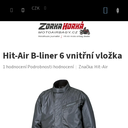
Přejít
CZK
na
NÁKUP
obsah
KOŠÍK
Hit-Air B-liner 6 vnitřní vložka
Průměrné
1 hodnocení
Podrobnosti hodnocení
Značka:
Hit-Air
hodnocení
produktu
je
5,0
z
5
hvězdiček.