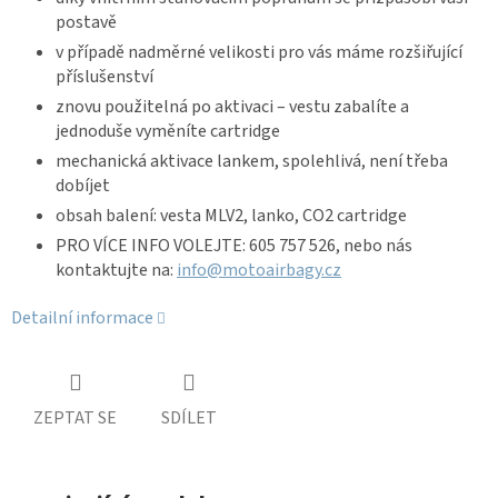
postavě
v případě nadměrné velikosti pro vás máme rozšiřující
příslušenství
znovu použitelná po aktivaci – vestu zabalíte a
jednoduše vyměníte cartridge
mechanická aktivace lankem, spolehlivá, není třeba
dobíjet
obsah balení: vesta MLV2, lanko, CO2 cartridge
PRO VÍCE INFO VOLEJTE: 605 757 526, nebo nás
kontaktujte na:
info@motoairbagy.cz
Detailní informace
ZEPTAT SE
SDÍLET