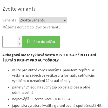
Měrná
Zvolte variantu
cena:
Varianta
Můžeme doručit do:
Zvolte variantu
Přidat do košíku
Airbagová motocyklová vesta MLV 2 Hit-Air / REFLEXNÍ
ŽLUTÁ S PRUHY PRO AUTOŠKOLY
verze pro autoškoly s malým L panelem zepředu a
velkým na zádech ve velikosti a formátu splňujícím
vyhlášku o označení žáka autoškoly
panely “L” jsou na suchý zip po celé ploše a plně
odnímatelné
nejnovější CE certifikace EN1621 – 4
japonská výroba a kvalita garantovaná společností Hit-