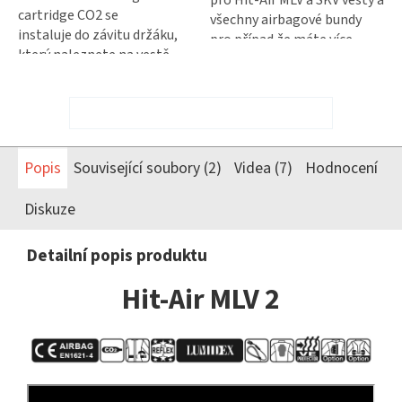
cartridge CO2 se
všechny airbagové bundy
instaluje do závitu držáku,
pro případ že máte více
který naleznete na vestě,
motorek nebo je originální
nebo v bundě původní
kabel poškozený jedete na
vystřelená cartridge se
delší cestu...
jednoduše...
ZOBRAZIT VŠECHNY SOUVISEJÍCÍ PRODUKTY
Popis
Související soubory (2)
Videa (7)
Hodnocení
Diskuze
Detailní popis produktu
Hit-Air MLV 2