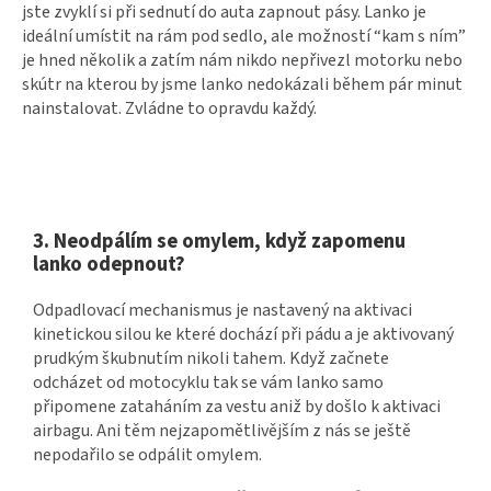
jste zvyklí si při sednutí do auta zapnout pásy. Lanko je
ideální umístit na rám pod sedlo, ale možností “kam s ním”
je hned několik a zatím nám nikdo nepřivezl motorku nebo
skútr na kterou by jsme lanko nedokázali během pár minut
nainstalovat. Zvládne to opravdu každý.
3. Neodpálím se omylem, když zapomenu
lanko odepnout?
Odpadlovací mechanismus je nastavený na aktivaci
kinetickou silou ke které dochází při pádu a je aktivovaný
prudkým škubnutím nikoli tahem. Když začnete
odcházet od motocyklu tak se vám lanko samo
připomene zataháním za vestu aniž by došlo k aktivaci
airbagu. Ani těm nejzapomětlivějším z nás se ještě
nepodařilo se odpálit omylem.