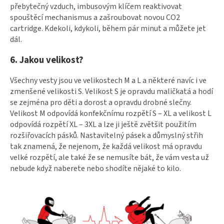
přebytečný vzduch, imbusovým klíčem reaktivovat
spouštěcí mechanismus a zašroubovat novou CO2
cartridge. Kdekoli, kdykoli, během pár minut a můžete jet
dál.
6. Jakou velikost?
Všechny vesty jsou ve velikostech M a L a některé navíc i ve
zmenšené velikosti S. Velikost S je opravdu maličkatá a hodí
se zejména pro děti a dorost a opravdu drobné slečny.
Velikost M odpovídá konfekčnímu rozpětí S – XL a velikost L
odpovídá rozpětí XL – 3XL a lze ji ještě zvětšit použitím
rozšiřovacích pásků. Nastavitelný pásek a důmyslný střih
tak znamená, že nejenom, že každá velikost má opravdu
velké rozpětí, ale také že se nemusíte bát, že vám vesta už
nebude když naberete nebo shodíte nějaké to kilo.