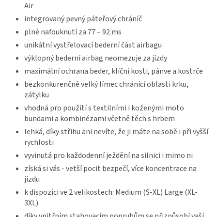
Air
integrovaný pevný páteřový chráníč
plné nafouknutí za 77 – 92 ms
unikátní vystřelovací bederní část airbagu
výklopný bederní airbag neomezuje za jízdy
maximální ochrana beder, klíční kosti, pánve a kostrče
bezkonkurenčně velký límec chránící oblasti krku,
zátylku
vhodná pro použití s textilními i koženými moto
bundami a kombinézami včetně těch s hrbem
lehká, díky střihu ani nevíte, že ji máte na sobě i při vyšší
rychlosti
vyvinutá pro každodenní ježdění na silnici i mimo ni
získá si vás - vetší pocit bezpečí, více koncentrace na
jízdu
k dispozici ve 2 velikostech: Medium (S-XL) Large (XL-
3XL)
díky vnitřním stahovacím popruhům se přizpůsobí vaší