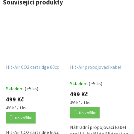
Související produkty
Hit-Air CO2 cartridge 60cc
Hit-Air propojovací kabel
Skladem
(>5 ks)
Průměrné
Skladem
(>5 ks)
hodnocení
499 Kč
produktu
499 Kč
Měrná
499 Kč / 1 ks
je
Měrná
cena:
499 Kč / 1 ks
5,0
cena:
Do košíku
z
Do košíku
5
Náhradní propojovací kabel
hvězdiček.
Hit-Air CO2 cartridge 60cc
pro Hit-Air MLV a SKV vesty a