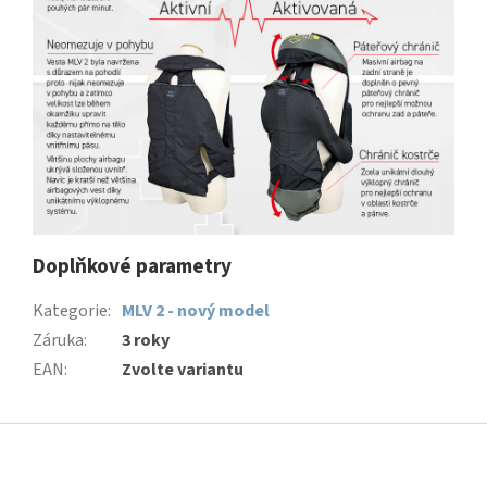
Doplňkové parametry
Kategorie
:
MLV 2 - nový model
Záruka
:
3 roky
EAN
:
Zvolte variantu
Z
á