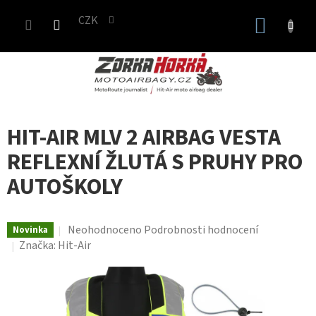
Přejít
CZK
na
NÁKUP
obsah
KOŠÍK
HIT-AIR MLV 2 AIRBAG VESTA
REFLEXNÍ ŽLUTÁ S PRUHY PRO
AUTOŠKOLY
Průměrné
Neohodnoceno
Podrobnosti hodnocení
Novinka
hodnocení
Značka:
Hit-Air
produktu
je
0,0
z