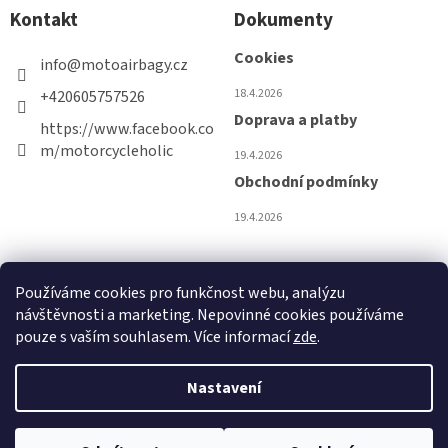
p
Kontakt
Dokumenty
a
t
Cookies
info
@
motoairbagy.cz
í
18.4.2026
+420605757526
Doprava a platby
https://www.facebook.co
m/motorcycleholic
19.4.2026
Obchodní podmínky
19.4.2026
Používáme cookies pro funkčnost webu, analýzu
návštěvnosti a marketing. Nepovinné cookies používáme
pouze s vaším souhlasem. Více informací
zde
.
Nastavení
Copyright 2026
Zorka Horká moto airbagy Hit-Air
.