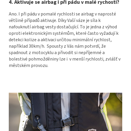
4. Aktivuje se airbag i při pádu v malé rychosti?
Ano. I při pádu v pomalé rychlosti se airbag v naprosté
většině případů aktivuje. Díky Vaší váze je síla k
nafouknutí airbag vesty dostačující. To je jedna z výhod
oproti elektronickým systémům, které často vyžadují k
detekci kolize a aktivaci určitou minimální rychlost,
například 30km/h. Spousty z Vás nám potvrdí, že
spadnout z motocyklu a přivodit si nepříjemné a
bolestivé pohmožděniny lze i v menší rychlosti, zvlášť v
městském provozu.