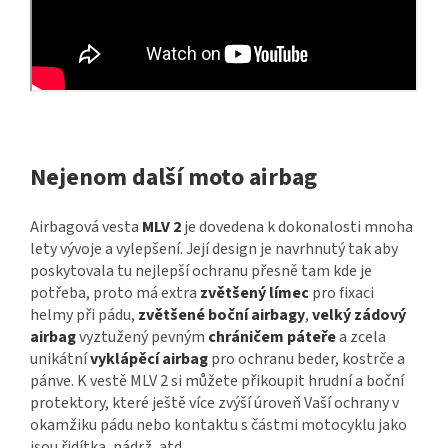
Nejenom další moto airbag
Airbagová vesta
MLV 2
je dovedena k dokonalosti mnoha
lety vývoje a vylepšení. Její design je navrhnutý tak aby
poskytovala tu nejlepší ochranu přesně tam kde je
potřeba, proto má extra
zvětšený límec
pro fixaci
helmy při pádu,
zvětšené boční airbagy
,
velký zádový
airbag
vyztužený pevným
chráničem páteře
a zcela
unikátní
vyklápěcí airbag
pro ochranu beder, kostrče a
pánve.
K vestě MLV 2 si můžete přikoupit hrudní a boční
protektory, které ještě více zvýší úroveň Vaší ochrany v
okamžiku pádu nebo kontaktu s částmi motocyklu jako
jsou řidítka, nádrž, atd.